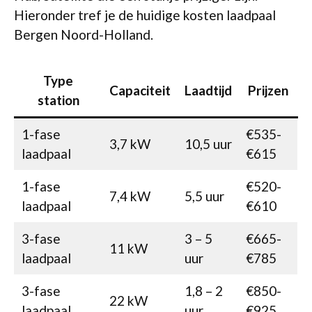
Hieronder tref je de huidige kosten laadpaal
Bergen Noord-Holland.
Type
Capaciteit
Laadtijd
Prijzen
station
1-fase
€535-
3,7 kW
10,5 uur
laadpaal
€615
1-fase
€520-
7,4 kW
5,5 uur
laadpaal
€610
3-fase
3 – 5
€665-
11 kW
laadpaal
uur
€785
3-fase
1,8 – 2
€850-
22 kW
laadpaal
uur
€925