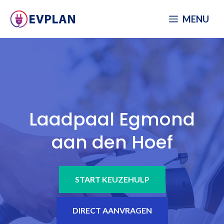
Spring
MENU
naar
inhoud
Laadpaal Egmond
aan den Hoef
START KEUZEHULP
DIRECT AANVRAGEN