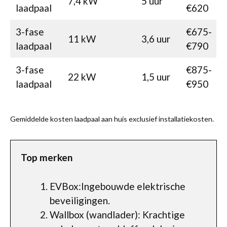
7,4 kW
5 uur
laadpaal
€620
3-fase
€675-
11 kW
3,6 uur
laadpaal
€790
3-fase
€875-
22 kW
1,5 uur
laadpaal
€950
Gemiddelde kosten laadpaal aan huis exclusief installatiekosten.
Top merken
EVBox:Ingebouwde elektrische
beveiligingen.
Wallbox (wandlader): Krachtige