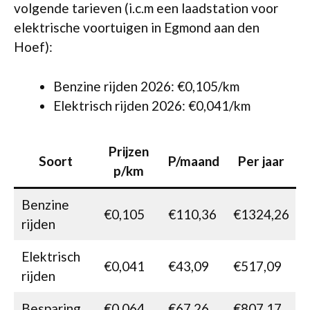
volgende tarieven (i.c.m een laadstation voor
elektrische voortuigen in Egmond aan den
Hoef):
Benzine rijden 2026: €0,105/km
Elektrisch rijden 2026: €0,041/km
Prijzen
Soort
P/maand
Per jaar
p/km
Benzine
€0,105
€110,36
€1324,26
rijden
Elektrisch
€0,041
€43,09
€517,09
rijden
Besparing
€0,064
€67,26
€807,17