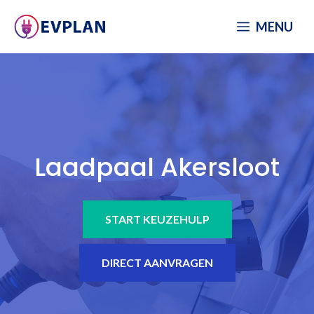
Spring
MENU
naar
inhoud
Laadpaal Akersloot
START KEUZEHULP
DIRECT AANVRAGEN