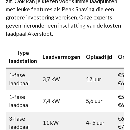
zit. Ook kan je kiezen voor slimme laadpunten
met leuke features als Peak Shaving die een
grotere investering vereisen. Onze experts
geven hieronder een inschatting van de kosten
laadpaal Akersloot.
Type
Laadvermogen
Oplaadtijd
Onko
laadstation
1-fase
€515
3,7 kW
12 uur
laadpaal
€62
1-fase
€530
7,4 kW
5,6 uur
laadpaal
€65
3-fase
€660
11 kW
4- 5 uur
laadpaal
€77