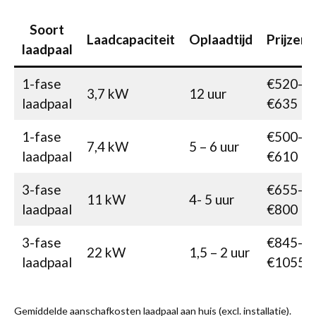
Soort
Laadcapaciteit
Oplaadtijd
Prijzen
laadpaal
1-fase
€520-
3,7 kW
12 uur
laadpaal
€635
1-fase
€500-
7,4 kW
5 – 6 uur
laadpaal
€610
3-fase
€655-
11 kW
4- 5 uur
laadpaal
€800
3-fase
€845-
22 kW
1,5 – 2 uur
laadpaal
€1055
Gemiddelde aanschafkosten laadpaal aan huis (excl. installatie).