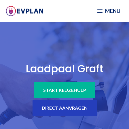
Spring
MENU
naar
inhoud
Laadpaal Graft
START KEUZEHULP
DIRECT AANVRAGEN