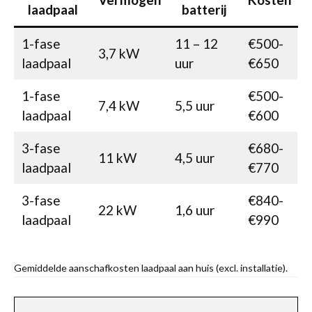
laadpaal
batterij
1-fase
11 – 12
€500-
3,7 kW
laadpaal
uur
€650
1-fase
€500-
7,4 kW
5,5 uur
laadpaal
€600
3-fase
€680-
11 kW
4,5 uur
laadpaal
€770
3-fase
€840-
22 kW
1,6 uur
laadpaal
€990
Gemiddelde aanschafkosten laadpaal aan huis (excl. installatie).