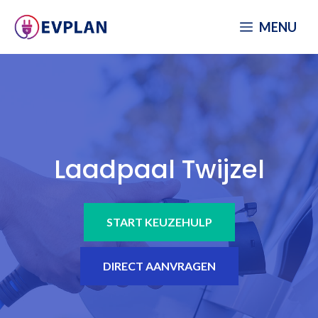
Spring
MENU
naar
inhoud
Laadpaal Twijzel
START KEUZEHULP
DIRECT AANVRAGEN