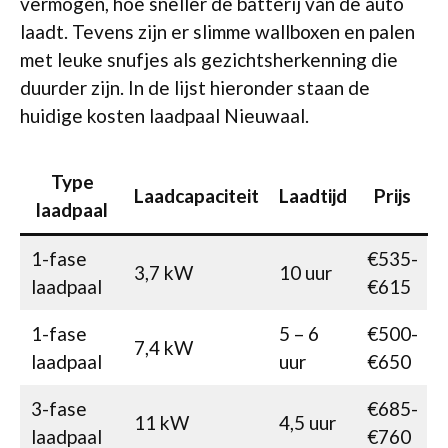
vermogen, hoe sneller de batterij van de auto
laadt. Tevens zijn er slimme wallboxen en palen
met leuke snufjes als gezichtsherkenning die
duurder zijn. In de lijst hieronder staan de
huidige kosten laadpaal Nieuwaal.
Type
Laadcapaciteit
Laadtijd
Prijs
laadpaal
1-fase
€535-
3,7 kW
10 uur
laadpaal
€615
1-fase
5 – 6
€500-
7,4 kW
laadpaal
uur
€650
3-fase
€685-
11 kW
4,5 uur
laadpaal
€760