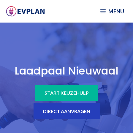
Spring
MENU
naar
inhoud
Laadpaal Nieuwaal
START KEUZEHULP
DIRECT AANVRAGEN