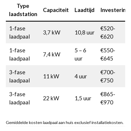
Type
Capaciteit
Laadtijd
Investering
laadstation
1-fase
€520-
3,7 kW
10,8 uur
laadpaal
€620
1-fase
5 – 6
€550-
7,4 kW
laadpaal
uur
€645
3-fase
€700-
11 kW
4 uur
laadpaal
€750
3-fase
€865-
22 kW
1,5 uur
laadpaal
€970
Gemiddelde kosten laadpaal aan huis exclusief installatiekosten.