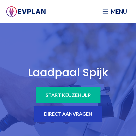
Spring
MENU
naar
inhoud
Laadpaal Spijk
START KEUZEHULP
DIRECT AANVRAGEN