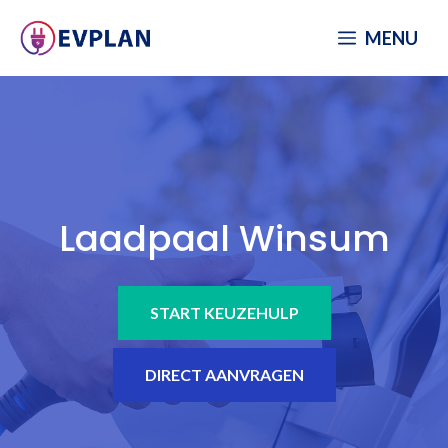
Spring
MENU
naar
inhoud
Laadpaal Winsum
START KEUZEHULP
DIRECT AANVRAGEN