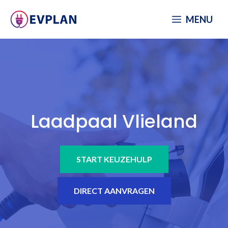
Spring
MENU
naar
inhoud
Laadpaal Vlieland
START KEUZEHULP
DIRECT AANVRAGEN