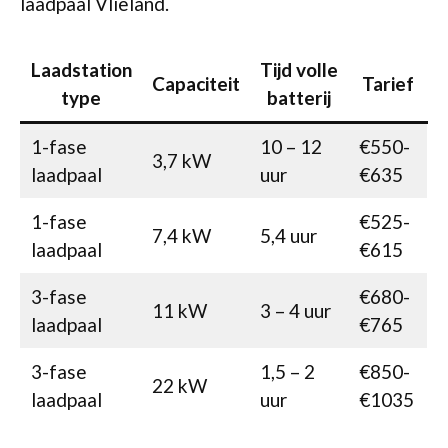
laadpaal Vlieland.
Laadstation
Tijd volle
Capaciteit
Tarief
type
batterij
1-fase
10 – 12
€550-
3,7 kW
laadpaal
uur
€635
1-fase
€525-
7,4 kW
5,4 uur
laadpaal
€615
3-fase
€680-
11 kW
3 – 4 uur
laadpaal
€765
3-fase
1,5 – 2
€850-
22 kW
laadpaal
uur
€1035