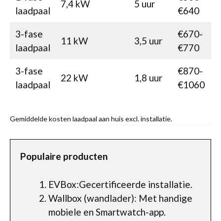
7,4 kW
5 uur
laadpaal
€640
3-fase
€670-
11 kW
3,5 uur
laadpaal
€770
3-fase
€870-
22 kW
1,8 uur
laadpaal
€1060
Gemiddelde kosten laadpaal aan huis excl. installatie.
Populaire producten
EVBox:Gecertificeerde installatie.
Wallbox (wandlader): Met handige
mobiele en Smartwatch-app.