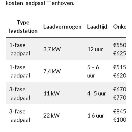
kosten laadpaal Tienhoven.
Type
Laadvermogen
Laadtijd
Onkost
laadstation
1-fase
€550-
3,7 kW
12 uur
laadpaal
€625
1-fase
5 – 6
€515-
7,4 kW
laadpaal
uur
€620
3-fase
€670-
11 kW
4- 5 uur
laadpaal
€770
3-fase
€845-
22 kW
1,6 uur
laadpaal
€1005