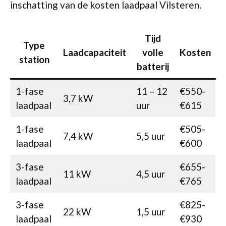
inschatting van de kosten laadpaal Vilsteren.
Tijd
Type
Laadcapaciteit
volle
Kosten
station
batterij
1-fase
11 – 12
€550-
3,7 kW
laadpaal
uur
€615
1-fase
€505-
7,4 kW
5,5 uur
laadpaal
€600
3-fase
€655-
11 kW
4,5 uur
laadpaal
€765
3-fase
€825-
22 kW
1,5 uur
laadpaal
€930