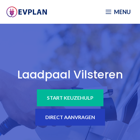
Spring
MENU
naar
inhoud
Laadpaal Vilsteren
START KEUZEHULP
DIRECT AANVRAGEN