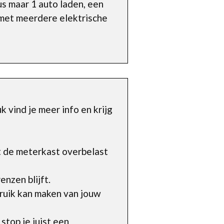
us maar 1 auto laden, een
t met meerdere elektrische
 vind je meer info en krijg
t de meterkast overbelast
nzen blijft.
ruik kan maken van jouw
top je juist een