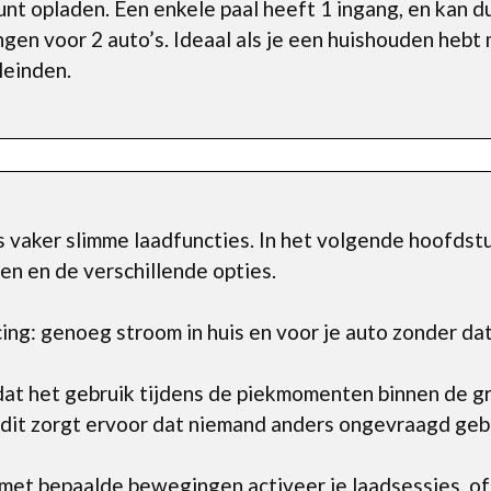
unt opladen. Een enkele paal heeft 1 ingang, en kan d
ngen voor 2 auto’s. Ideaal als je een huishouden heb
leinden.
vaker slimme laadfuncties. In het volgende hoofdstuk
ten en de verschillende opties.
ng: genoeg stroom in huis en voor je auto zonder da
dat het gebruik tijdens de piekmomenten binnen de gre
 dit zorgt ervoor dat niemand anders ongevraagd geb
et bepaalde bewegingen activeer je laadsessies, of s