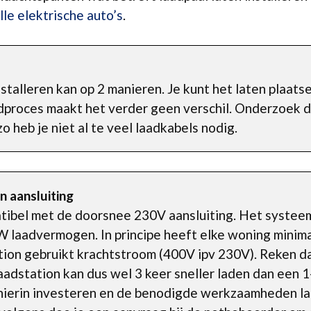
lle elektrische auto’s
.
nstalleren kan op 2 manieren. Je kunt het laten plaat
adproces maakt het verder geen verschil. Onderzoek d
o heb je niet al te veel laadkabels nodig.
n aansluiting
patibel met de doorsnee 230V aansluiting. Het syste
W laadvermogen. In principe heeft elke woning minima
tion gebruikt krachtstroom (400V ipv 230V). Reken d
adstation kan dus wel 3 keer sneller laden dan een 1
t hierin investeren en de benodigde werkzaamheden l