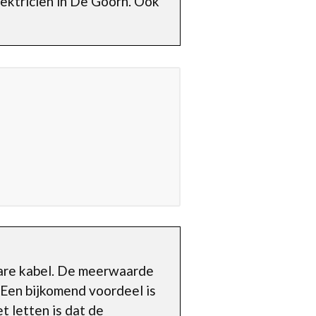
lektricien in De Goorn. Ook
bare kabel. De meerwaarde
. Een bijkomend voordeel is
t letten is dat de