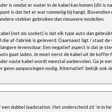
er is omdat er water in de kabel kan komen (dit is natu
npunt is dat het er wat rommelig bij hangt. Bovendien
andere stekker gebruiken dan nieuwere modellen.
abel (net als socket) is dat elk type auto dan gebrui
l die af-fabriek is geleverd. Daarnaast ligt / staat de
 langere levensduur. Een negatief aspect is dat je st
uto gaat laden. Je moet eerst de kabel uit de koffer h
nder vaste kabel wordt meestal aanbevolen. Ga je ee
n er geen aanpassingen nodig. Alternatief: bekijk ook 
of een dubbel laadstation. Het onderscheid zit ‘m in het