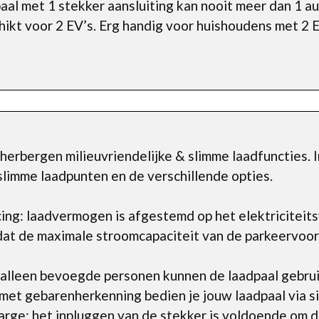
al met 1 stekker aansluiting kan nooit meer dan 1 a
ikt voor 2 EV’s. Erg handig voor huishoudens met 2 
erbergen milieuvriendelijke & slimme laadfuncties. 
 slimme laadpunten en de verschillende opties.
ng: laadvermogen is afgestemd op het elektriciteitsv
dat de maximale stroomcapaciteit van de parkeervoor
 alleen bevoegde personen kunnen de laadpaal gebrui
met gebarenherkenning bedien je jouw laadpaal via 
rge: het inpluggen van de stekker is voldoende om de