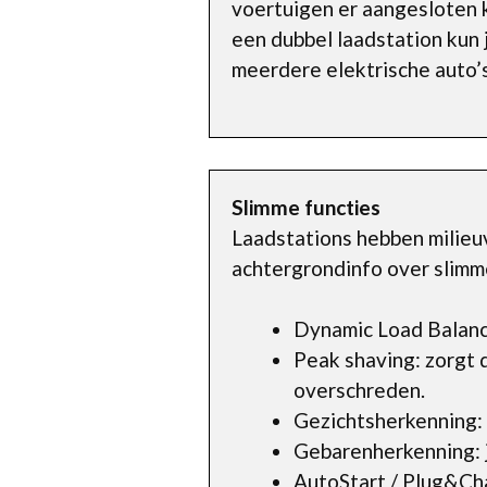
voertuigen er aangesloten 
een dubbel laadstation kun j
meerdere elektrische auto’s
Slimme functies
Laadstations hebben milieuv
achtergrondinfo over slimm
Dynamic Load Balanci
Peak shaving: zorgt 
overschreden.
Gezichtsherkenning: v
Gebarenherkenning: j
AutoStart / Plug&Char