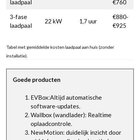
laadpaal
€760
3-fase
€880-
22 kW
1,7 uur
laadpaal
€925
Tabel met gemiddelde kosten laadpaal aan huis (zonder
installatie).
Goede producten
EVBox:Altijd automatische
software-updates.
Wallbox (wandlader): Realtime
oplaadcontrole.
NewMotion: duidelijk inzicht door