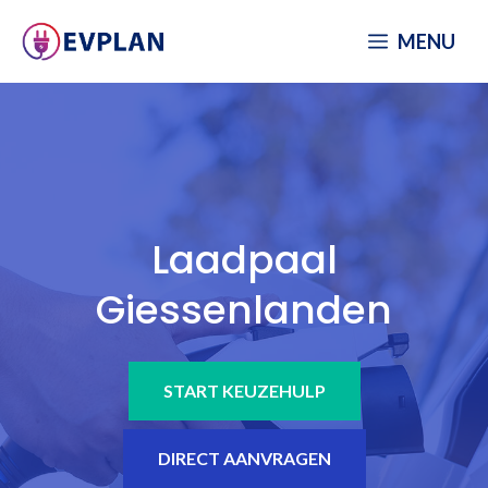
Spring
MENU
naar
inhoud
Laadpaal
Giessenlanden
START KEUZEHULP
DIRECT AANVRAGEN