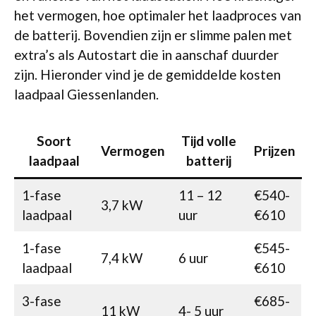
het vermogen, hoe optimaler het laadproces van
de batterij. Bovendien zijn er slimme palen met
extra’s als Autostart die in aanschaf duurder
zijn. Hieronder vind je de gemiddelde kosten
laadpaal Giessenlanden.
Soort
Tijd volle
Vermogen
Prijzen
laadpaal
batterij
1-fase
11 – 12
€540-
3,7 kW
laadpaal
uur
€610
1-fase
€545-
7,4 kW
6 uur
laadpaal
€610
3-fase
€685-
11 kW
4- 5 uur