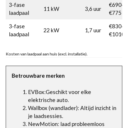
3-fase
€690-
11 kW
3,6 uur
laadpaal
€775
3-fase
€830-
22 kW
1,7 uur
laadpaal
€1010
Kosten van laadpaal aan huis (excl. installatie).
Betrouwbare merken
EVBox:Geschikt voor elke
elektrische auto.
Wallbox (wandlader): Altijd inzicht in
je laadsessies.
NewMotion: laad probleemloos