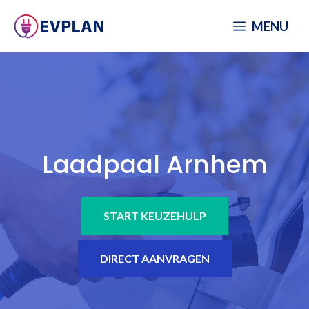
Spring
MENU
naar
inhoud
Laadpaal Arnhem
START KEUZEHULP
DIRECT AANVRAGEN