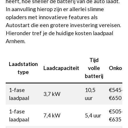
heeft, hoe sneller de batterij van de auto laadt.
In aanvulling hierop zijn er allerlei slimme
opladers met innovatieve features als
Autostart die een grotere investering vereisen.
Hieronder tref je de huidige kosten laadpaal
Arnhem.
Tijd
Laadstation
Laadcapaciteit
volle
Onkost
type
batterij
1-fase
10,5
€545-
3,7 kW
laadpaal
uur
€650
1-fase
€505-
7,4 kW
5,4 uur
laadpaal
€635