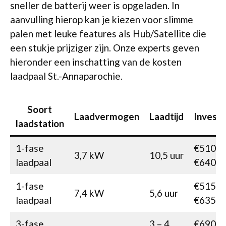
sneller de batterij weer is opgeladen. In
aanvulling hierop kan je kiezen voor slimme
palen met leuke features als Hub/Satellite die
een stukje prijziger zijn. Onze experts geven
hieronder een inschatting van de kosten
laadpaal St.-Annaparochie.
Soort
Laadvermogen
Laadtijd
Investe
laadstation
1-fase
€510-
3,7 kW
10,5 uur
laadpaal
€640
1-fase
€515-
7,4 kW
5,6 uur
laadpaal
€635
3-fase
3 – 4
€690-