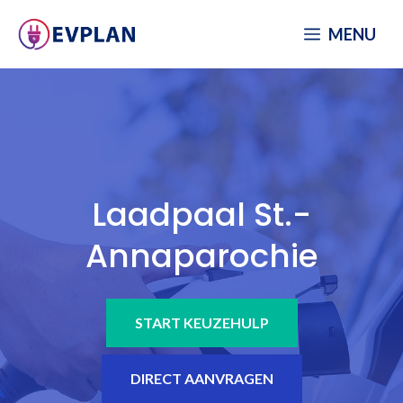
Spring
MENU
naar
inhoud
Laadpaal St.-
Annaparochie
START KEUZEHULP
DIRECT AANVRAGEN