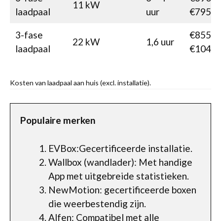
11 kW
laadpaal
uur
€795
3-fase
€855-
22 kW
1,6 uur
laadpaal
€1040
Kosten van laadpaal aan huis (excl. installatie).
Populaire merken
EVBox:Gecertificeerde installatie.
Wallbox (wandlader): Met handige
App met uitgebreide statistieken.
NewMotion: gecertificeerde boxen
die weerbestendig zijn.
Alfen: Compatibel met alle