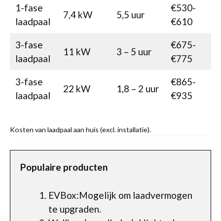
1-fase
€530-
7,4 kW
5,5 uur
laadpaal
€610
3-fase
€675-
11 kW
3 – 5 uur
laadpaal
€775
3-fase
€865-
22 kW
1,8 – 2 uur
laadpaal
€935
Kosten van laadpaal aan huis (excl. installatie).
Populaire producten
EVBox:Mogelijk om laadvermogen
te upgraden.