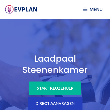
Spring
MENU
naar
inhoud
Laadpaal
Steenenkamer
START KEUZEHULP
DIRECT AANVRAGEN