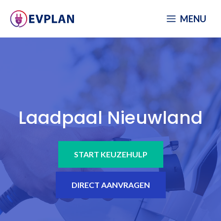
Spring
MENU
naar
inhoud
Laadpaal Nieuwland
START KEUZEHULP
DIRECT AANVRAGEN