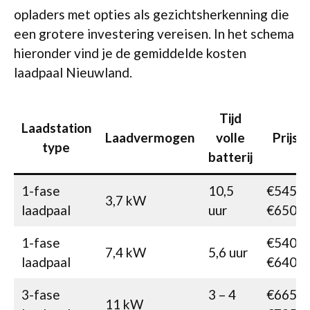
opladers met opties als gezichtsherkenning die
een grotere investering vereisen. In het schema
hieronder vind je de gemiddelde kosten
laadpaal Nieuwland.
Tijd
Laadstation
Laadvermogen
volle
Prijs
type
batterij
1-fase
10,5
€545-
3,7 kW
laadpaal
uur
€650
1-fase
€540-
7,4 kW
5,6 uur
laadpaal
€640
3-fase
3 – 4
€665-
11 kW