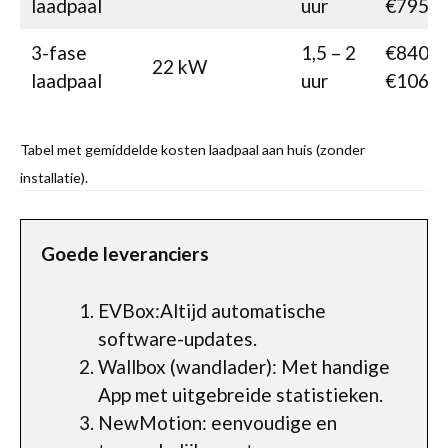
laadpaal
uur
€795
3-fase
1,5 – 2
€840-
22 kW
laadpaal
uur
€1060
Tabel met gemiddelde kosten laadpaal aan huis (zonder
installatie).
Goede leveranciers
EVBox:Altijd automatische
software-updates.
Wallbox (wandlader): Met handige
App met uitgebreide statistieken.
NewMotion: eenvoudige en