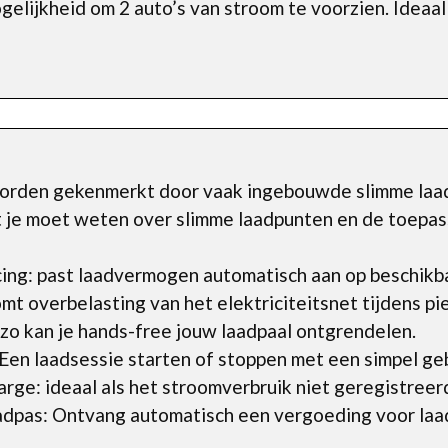
elijkheid om 2 auto’s van stroom te voorzien. Ideaal a
orden gekenmerkt door vaak ingebouwde slimme laad
at je moet weten over slimme laadpunten en de toepas
ing: past laadvermogen automatisch aan op beschikb
mt overbelasting van het elektriciteitsnet tijdens pi
zo kan je hands-free jouw laadpaal ontgrendelen.
en laadsessie starten of stoppen met een simpel ge
rge: ideaal als het stroomverbruik niet geregistreer
pas: Ontvang automatisch een vergoeding voor laad