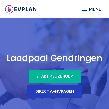
Spring
MENU
naar
inhoud
Laadpaal Gendringen
START KEUZEHULP
DIRECT AANVRAGEN