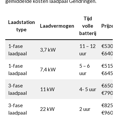
gemiddelde kosten laadpaal Gendringen.
Tijd
Laadstation
Laadvermogen
volle
Prijzen
type
batterij
1-fase
11 – 12
€530-
3,7 kW
laadpaal
uur
€640
1-fase
5 – 6
€515-
7,4 kW
laadpaal
uur
€645
3-fase
€650-
11 kW
4- 5 uur
laadpaal
€790
3-fase
€825-
22 kW
2 uur
laadpaal
€960