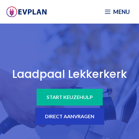
Spring
MENU
naar
inhoud
Laadpaal Lekkerkerk
START KEUZEHULP
DIRECT AANVRAGEN