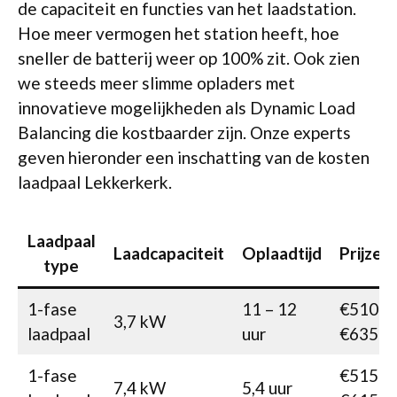
de capaciteit en functies van het laadstation.
Hoe meer vermogen het station heeft, hoe
sneller de batterij weer op 100% zit. Ook zien
we steeds meer slimme opladers met
innovatieve mogelijkheden als Dynamic Load
Balancing die kostbaarder zijn. Onze experts
geven hieronder een inschatting van de kosten
laadpaal Lekkerkerk.
Laadpaal
Laadcapaciteit
Oplaadtijd
Prijzen
type
1-fase
11 – 12
€510-
3,7 kW
laadpaal
uur
€635
1-fase
€515-
7,4 kW
5,4 uur