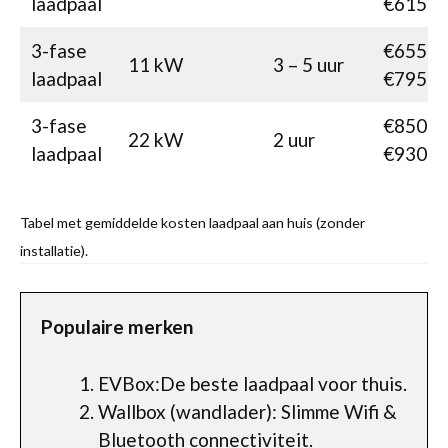
laadpaal
€615
3-fase
€655-
11 kW
3 – 5 uur
laadpaal
€795
3-fase
€850-
22 kW
2 uur
laadpaal
€930
Tabel met gemiddelde kosten laadpaal aan huis (zonder
installatie).
Populaire merken
EVBox:De beste laadpaal voor thuis.
Wallbox (wandlader): Slimme Wifi &
Bluetooth connectiviteit.