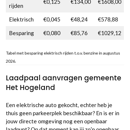
€0,125
€134,00
€1608,00
rijden
Elektrisch
€0,045
€48,24
€578,88
Besparing
€0,080
€85,76
€1029,12
Tabel met besparing elektrisch rijden t.o.v. benzine in augustus
2026.
Laadpaal aanvragen gemeente
Het Hogeland
Een elektrische auto gekocht, echter heb je
thuis geen parkeerplek beschikbaar? En is er in
jouw directe omgeving nog een openbaar
laadpunt? Op dat moment kan jij zo’n
openbaar