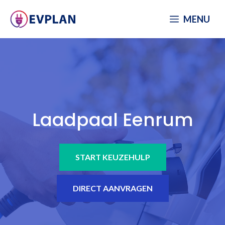
Spring
MENU
naar
inhoud
Laadpaal Eenrum
START KEUZEHULP
DIRECT AANVRAGEN