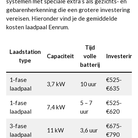
systemen met speciale extra’s als gezichts- en
gebarenherkenning die een grotere investering
vereisen. Hieronder vind je de gemiddelde
kosten laadpaal Eenrum.
Tijd
Laadstation
Capaciteit
volle
Investering
type
batterij
1-fase
€525-
3,7 kW
10 uur
laadpaal
€635
1-fase
5 – 7
€525-
7,4 kW
laadpaal
uur
€620
3-fase
€675-
11 kW
3,6 uur
laadpaal
€790