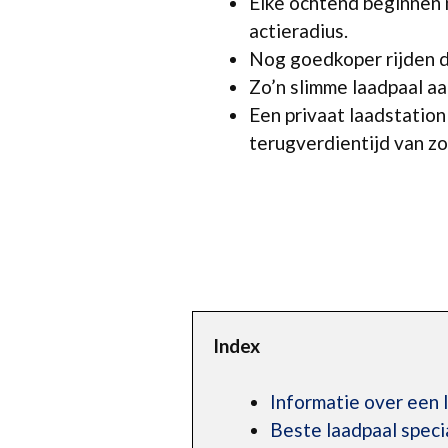
Elke ochtend beginnen m
actieradius.
Nog goedkoper rijden d
Zo’n slimme laadpaal aan
Een privaat laadstatio
terugverdientijd van zo’
Index
Informatie over een 
Beste laadpaal spec