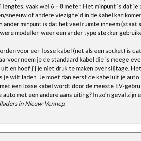
lei lengtes, vaak wel 6 – 8 meter. Het minpunt is dat j
/sneeuw of andere viezigheid in de kabel kan komen (
en ander minpunt is dat het veel ruimte inneem (staat
were modellen weer een ander type stekker gebruik
en voor een losse kabel (net als een socket) is dat 
arvoor neem je de standaard kabel die is meegelever
 uit en hoef jij je niet druk te maken over slijtage. He
ls je wilt laden. Je moet dan eerst de kabel uit je aut
 met een losse kabel wordt door de meeste EV-gebruik
e auto met een andere aansluiting? In zo’n geval zijn
lladers in Nieuw-Vennep
.