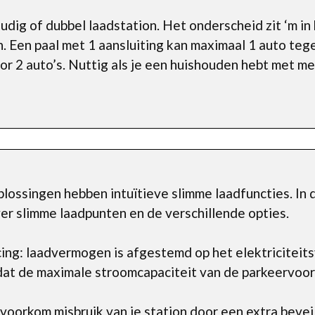
oudig of dubbel laadstation. Het onderscheid zit ‘m i
Een paal met 1 aansluiting kan maximaal 1 auto tege
or 2 auto’s. Nuttig als je een huishouden hebt met m
lossingen hebben intuïtieve slimme laadfuncties. In
ver slimme laadpunten en de verschillende opties.
ng: laadvermogen is afgestemd op het elektriciteitsv
dat de maximale stroomcapaciteit van de parkeervoor
oorkom misbruik van je station door een extra beveili