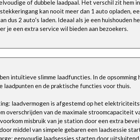
lvoudige of dubbele laadpaal. Het verschil zit hem in
1 stekkeringang kan nooit meer dan 1 auto opladen, e
kan dus 2 auto’s laden. Ideaal als je een huishouden 
er je een extra service wil bieden aan bezoekers.
en intuïtieve slimme laadfuncties. In de opsomming 
 laadpunten en de praktische functies voor thuis.
ng: laadvermogen is afgestemd op het elektriciteitsv
m overschrijden van de maximale stroomcapaciteit v
oorkom misbruik van je station door een extra beveili
oor middel van simpele gebaren een laadsessie star
rge: eenvoudig laadsessies starten door uitsluitend 