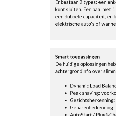
Er bestaan 2 types: een enke
kunt sluiten. Een paal met 
een dubbele capaciteit, en 
elektrische auto’s of wanne
Smart toepassingen
De huidige oplossingen hebb
achtergrondinfo over slimme
Dynamic Load Balanci
Peak shaving: voorko
Gezichtsherkenning: v
Gebarenherkenning: d
AutoStart / Plug&Cha