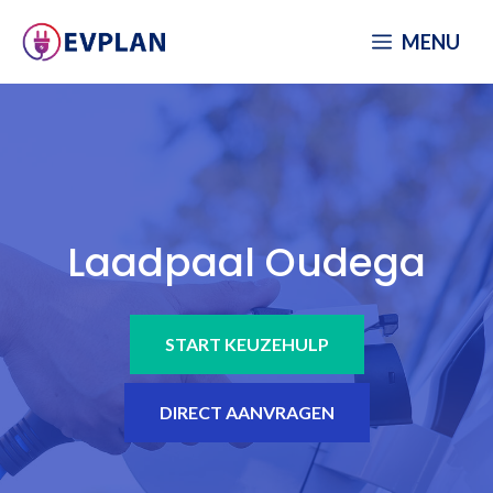
Spring
MENU
naar
inhoud
Laadpaal Oudega
START KEUZEHULP
DIRECT AANVRAGEN