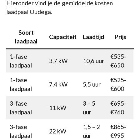
Hieronder vind je de gemiddelde kosten
laadpaal Oudega.
Soort
Capaciteit
Laadtijd
Prijs
laadpaal
1-fase
€535-
3,7 kW
10,6 uur
laadpaal
€650
1-fase
€525-
7,4 kW
5,5 uur
laadpaal
€600
3-fase
3 – 5
€695-
11 kW
laadpaal
uur
€760
3-fase
1,5 – 2
€865-
22 kW
laadpaal
uur
€995