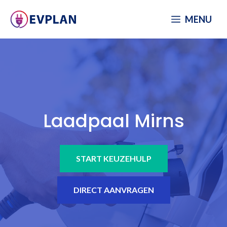
Spring
MENU
naar
inhoud
Laadpaal Mirns
START KEUZEHULP
DIRECT AANVRAGEN