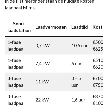
In de lijst hieronder staan de huidige kosten
laadpaal Mirns.
Soort
Laadvermogen
Laadtijd
Kosten
laadstation
1-fase
€500-
3,7 kW
10,5 uur
laadpaal
€625
1-fase
€510-
7,4 kW
6 uur
laadpaal
€620
3-fase
3 – 5
€700-
11 kW
laadpaal
uur
€750
3-fase
€870-
22 kW
1,6 uur
laadpaal
€1005