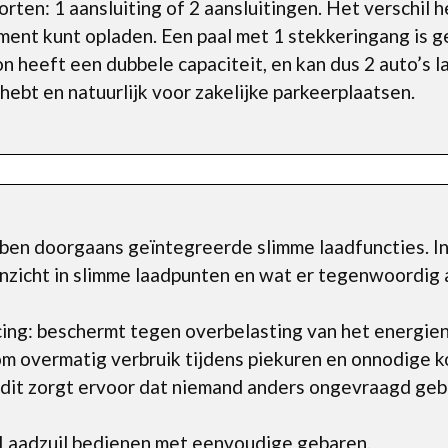
en: 1 aansluiting of 2 aansluitingen. Het verschil 
oment kunt opladen. Een paal met 1 stekkeringang is g
n heeft een dubbele capaciteit, en kan dus 2 auto’s l
 hebt en natuurlijk voor zakelijke parkeerplaatsen.
ben doorgaans geïntegreerde slimme laadfuncties. I
je inzicht in slimme laadpunten en wat er tegenwoordig 
ing: beschermt tegen overbelasting van het energie
m overmatig verbruik tijdens piekuren en onnodige k
 dit zorgt ervoor dat niemand anders ongevraagd geb
Laadzuil bedienen met eenvoudige gebaren.