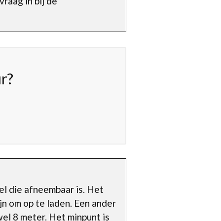
raag in bij de
r?
el die afneembaar is. Het
jn om op te laden. Een ander
wel 8 meter. Het minpunt is