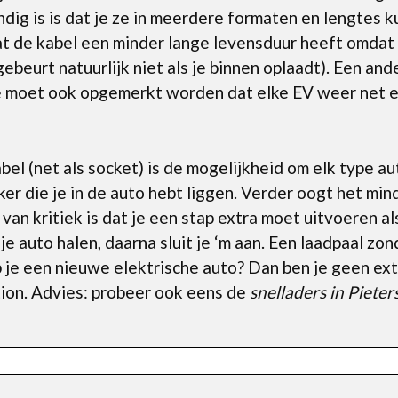
ndig is is dat je ze in meerdere formaten en lengtes k
at de kabel een minder lange levensduur heeft omdat
eurt natuurlijk niet als je binnen oplaadt). Een ander
rde moet ook opgemerkt worden dat elke EV weer net 
el (net als socket) is de mogelijkheid om elk type au
ker die je in de auto hebt liggen. Verder oogt het min
van kritiek is dat je een stap extra moet uitvoeren al
je auto halen, daarna sluit je ‘m aan. Een laadpaal zo
p je een nieuwe elektrische auto? Dan ben je geen ext
tion. Advies: probeer ook eens de
snelladers in Piete