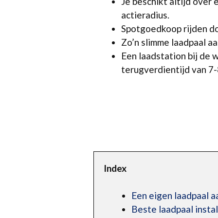
Je beschikt altijd over
actieradius.
Spotgoedkoop rijden do
Zo’n slimme laadpaal aa
Een laadstation bij de
terugverdientijd van 7-8
Index
Een eigen laadpaal aa
Beste laadpaal insta