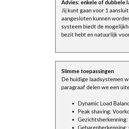
Advies: enkele of dubbele 
Jij kunt gaan voor 1 aanslui
aangesloten kunnen worden. 
systeem biedt de mogelijkhe
bezit hebt en natuurlijk voo
Slimme toepassingen
De huidige laadsystemen wo
paragraaf delen we een uit
Dynamic Load Balanci
Peak shaving: Voorko
Gezichtsherkenning: v
Gebarenherkenning: G