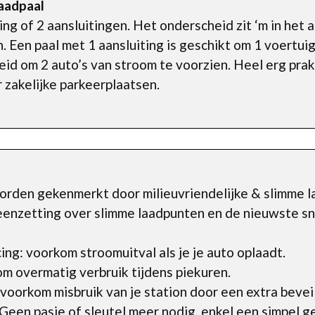
laadpaal
ting of 2 aansluitingen. Het onderscheid zit ‘m in het 
Een paal met 1 aansluiting is geschikt om 1 voertuig
id om 2 auto’s van stroom te voorzien. Heel erg prakt
r zakelijke parkeerplaatsen.
rden gekenmerkt door milieuvriendelijke & slimme la
eenzetting over slimme laadpunten en de nieuwste sn
ng: voorkom stroomuitval als je je auto oplaadt.
m overmatig verbruik tijdens piekuren.
oorkom misbruik van je station door een extra beveili
een pasje of sleutel meer nodig, enkel een simpel g