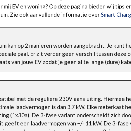
or mij EV en woning? Op deze pagina bieden wij tips 
erum. Zie ook aanvullende informatie over
Smart Charg
rum kan op 2 manieren worden aangebracht. Je kunt h
eciale paal. Er zit verder geen verschil tussen deze 
aats van jouw EV zodat je geen al te lange (dure) kab
e
mpatibel met de reguliere 230V aansluiting. Hiermee h
male laadvermogen is dan 3.7 kW. Elke meterkast he
ting (1x30a). De 3-fase variant onderscheidt zich do
it geeft een laadvermogen van +/- 11 kW. De 3-fase v