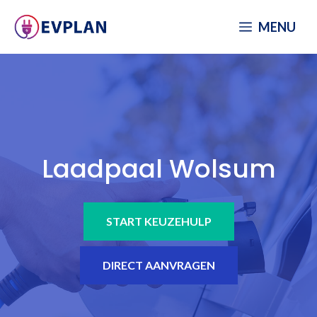
Spring
MENU
naar
inhoud
Laadpaal Wolsum
START KEUZEHULP
DIRECT AANVRAGEN