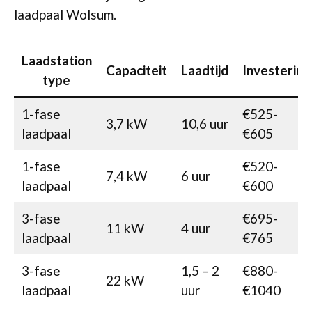
laadpaal Wolsum.
Laadstation
Capaciteit
Laadtijd
Investering
type
1-fase
€525-
3,7 kW
10,6 uur
laadpaal
€605
1-fase
€520-
7,4 kW
6 uur
laadpaal
€600
3-fase
€695-
11 kW
4 uur
laadpaal
€765
3-fase
1,5 – 2
€880-
22 kW
laadpaal
uur
€1040