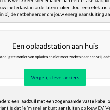
an dus wel 3 keer sneller laden dan een 1-fase laadpu
ouw meterkast in orde laten maken door een elektric
 in bij de netbeheerder om jouw energieaansluiting aa
Een oplaadstation aan huis
rdeligste manier van opladen en niet meer zoeken naar een vrij laad
Vergelijk leveranciers
kheden: een laadzuil met een zogenaamde vaste kabel o
nt is dat je ‘m sneller kunt aansluiten op jouw EV. Ve