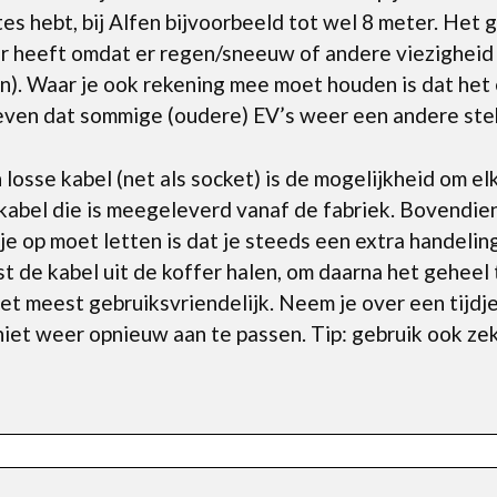
gtes hebt, bij Alfen bijvoorbeeld tot wel 8 meter. Het 
r heeft omdat er regen/sneeuw of andere viezigheid i
). Waar je ook rekening mee moet houden is dat het e
ven dat sommige (oudere) EV’s weer een andere ste
osse kabel (net als socket) is de mogelijkheid om elk
kabel die is meegeleverd vanaf de fabriek. Bovendien 
je op moet letten is dat je steeds een extra handelin
rst de kabel uit de koffer halen, om daarna het geheel
het meest gebruiksvriendelijk. Neem je over een tijdj
 niet weer opnieuw aan te passen. Tip: gebruik ook z