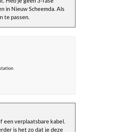
nt. Heb je geen 3-fase
ien in Nieuw Scheemda. Als
n te passen.
station
f een verplaatsbare kabel.
rder is het zo dat je deze