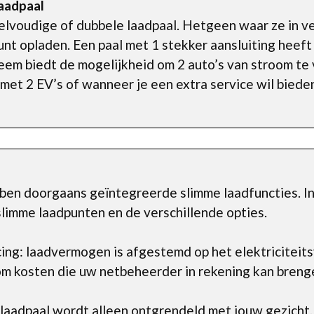
laadpaal
elvoudige of dubbele laadpaal. Hetgeen waar ze in ver
unt opladen. Een paal met 1 stekker aansluiting heeft
eem biedt de mogelijkheid om 2 auto’s van stroom te 
met 2 EV’s of wanneer je een extra service wil biede
ben doorgaans geïntegreerde slimme laadfuncties. I
 slimme laadpunten en de verschillende opties.
ng: laadvermogen is afgestemd op het elektriciteitsv
m kosten die uw netbeheerder in rekening kan brenge
laadpaal wordt alleen ontgrendeld met jouw gezicht.