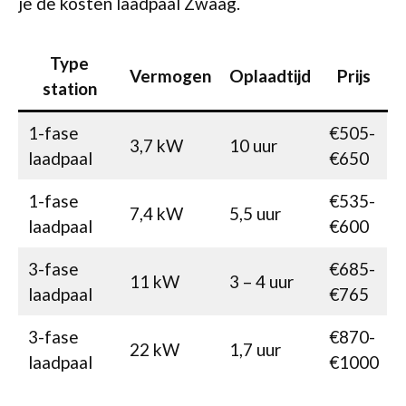
je de kosten laadpaal Zwaag.
Type
Vermogen
Oplaadtijd
Prijs
station
1-fase
€505-
3,7 kW
10 uur
laadpaal
€650
1-fase
€535-
7,4 kW
5,5 uur
laadpaal
€600
3-fase
€685-
11 kW
3 – 4 uur
laadpaal
€765
3-fase
€870-
22 kW
1,7 uur
laadpaal
€1000