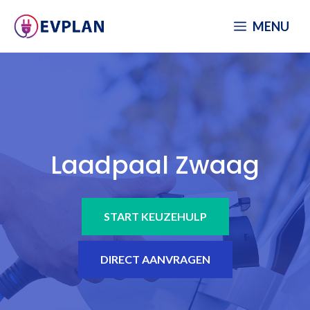
Spring
MENU
naar
inhoud
Laadpaal Zwaag
START KEUZEHULP
DIRECT AANVRAGEN