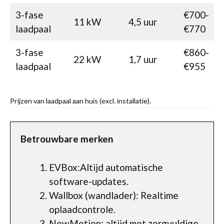
3-fase
€700-
11 kW
4,5 uur
laadpaal
€770
3-fase
€860-
22 kW
1,7 uur
laadpaal
€955
Prijzen van laadpaal aan huis (excl. installatie).
Betrouwbare merken
EVBox:Altijd automatische
software-updates.
Wallbox (wandlader): Realtime
oplaadcontrole.
NewMotion: altijd met zorgvuldige