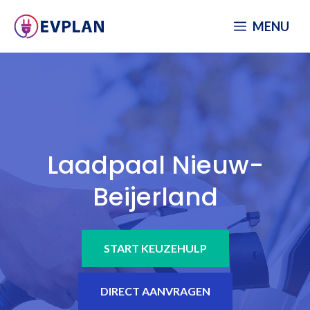
Spring
MENU
naar
inhoud
Laadpaal Nieuw-
Beijerland
START KEUZEHULP
DIRECT AANVRAGEN