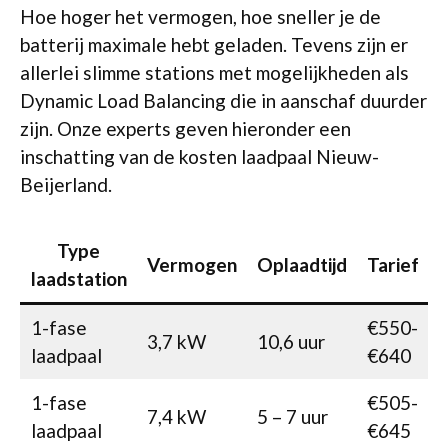
Hoe hoger het vermogen, hoe sneller je de
batterij maximale hebt geladen. Tevens zijn er
allerlei slimme stations met mogelijkheden als
Dynamic Load Balancing die in aanschaf duurder
zijn. Onze experts geven hieronder een
inschatting van de kosten laadpaal Nieuw-
Beijerland.
Type
Vermogen
Oplaadtijd
Tarief
laadstation
1-fase
€550-
3,7 kW
10,6 uur
laadpaal
€640
1-fase
€505-
7,4 kW
5 – 7 uur
laadpaal
€645