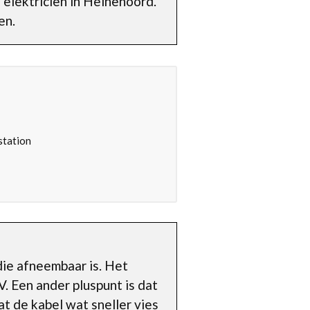
 elektricien in Heinenoord.
en.
station
die afneembaar is. Het
V. Een ander pluspunt is dat
dat de kabel wat sneller vies