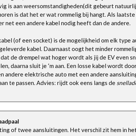
g is aan weersomstandigheden(dit gebeurt natuurlijk 
oren is dat het er wat rommelig bij hangt. Als laatst
r net een andere kabel nodig heeft dan de andere.
abel (of een socket) is de mogelijkheid om elk type a
egeleverde kabel. Daarnaast oogt het minder rommelig
 dat de drempel wat hoger wordt als jij de EV even sne
alen, daarna sluit je ‘m aan. Een losse kabel wordt d
en andere elektrische auto met een andere aansluiting
aan te passen. Advies: rijdt ook eens langs de
snellad
laadpaal
iting of twee aansluitingen. Het verschil zit hem in he