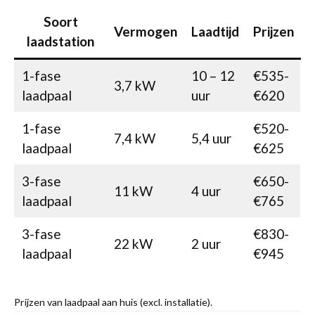
Soort
Vermogen
Laadtijd
Prijzen
laadstation
1-fase
10 – 12
€535-
3,7 kW
laadpaal
uur
€620
1-fase
€520-
7,4 kW
5,4 uur
laadpaal
€625
3-fase
€650-
11 kW
4 uur
laadpaal
€765
3-fase
€830-
22 kW
2 uur
laadpaal
€945
Prijzen van laadpaal aan huis (excl. installatie).