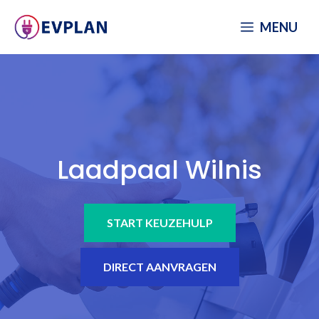
Spring
MENU
naar
inhoud
Laadpaal Wilnis
START KEUZEHULP
DIRECT AANVRAGEN