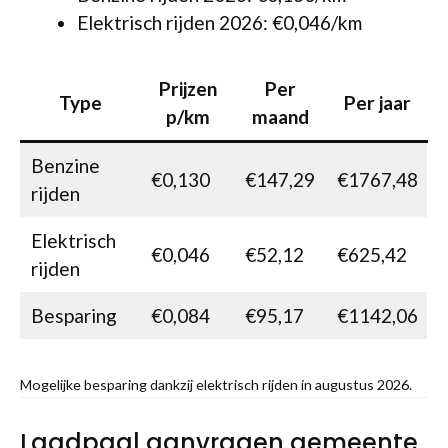
Elektrisch rijden 2026: €0,046/km
Prijzen
Per
Type
Per jaar
p/km
maand
Benzine
€0,130
€147,29
€1767,48
rijden
Elektrisch
€0,046
€52,12
€625,42
rijden
Besparing
€0,084
€95,17
€1142,06
Mogelijke besparing dankzij elektrisch rijden in augustus 2026.
Laadpaal aanvragen gemeente