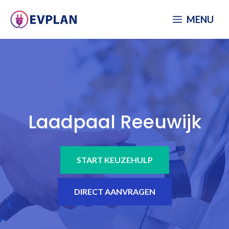
Spring
MENU
naar
inhoud
Laadpaal Reeuwijk
START KEUZEHULP
DIRECT AANVRAGEN