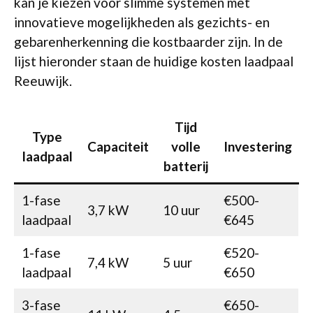
kan je kiezen voor slimme systemen met
innovatieve mogelijkheden als gezichts- en
gebarenherkenning die kostbaarder zijn. In de
lijst hieronder staan de huidige kosten laadpaal
Reeuwijk.
Tijd
Type
Capaciteit
volle
Investering
laadpaal
batterij
1-fase
€500-
3,7 kW
10 uur
laadpaal
€645
1-fase
€520-
7,4 kW
5 uur
laadpaal
€650
3-fase
€650-