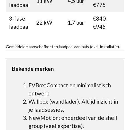
11 kW
4,5 uur
laadpaal
€775
3-fase
€840-
22 kW
1,7 uur
laadpaal
€945
Gemiddelde aanschafkosten laadpaal aan huis (excl. installatie).
Bekende merken
EVBox:Compact en minimalistisch
ontwerp.
Wallbox (wandlader): Altijd inzicht in
je laadsessies.
NewMotion: onderdeel van de shell
group (veel expertise).