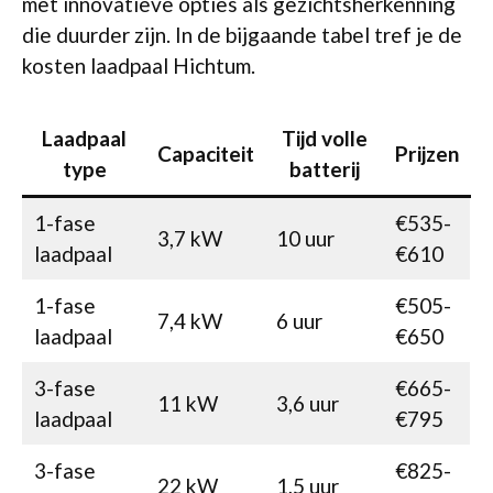
met innovatieve opties als gezichtsherkenning
die duurder zijn. In de bijgaande tabel tref je de
kosten laadpaal Hichtum.
Laadpaal
Tijd volle
Capaciteit
Prijzen
type
batterij
1-fase
€535-
3,7 kW
10 uur
laadpaal
€610
1-fase
€505-
7,4 kW
6 uur
laadpaal
€650
3-fase
€665-
11 kW
3,6 uur
laadpaal
€795
3-fase
€825-
22 kW
1,5 uur