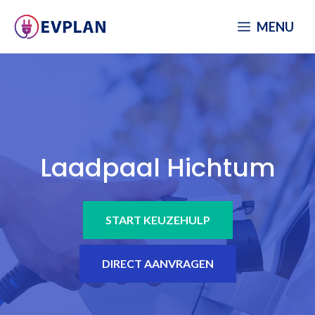
Spring
MENU
naar
inhoud
Laadpaal Hichtum
START KEUZEHULP
DIRECT AANVRAGEN