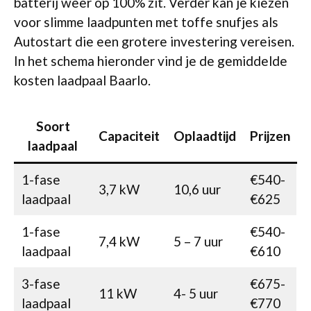
batterij weer op 100% zit. Verder kan je kiezen
voor slimme laadpunten met toffe snufjes als
Autostart die een grotere investering vereisen.
In het schema hieronder vind je de gemiddelde
kosten laadpaal Baarlo.
Soort
Capaciteit
Oplaadtijd
Prijzen
laadpaal
1-fase
€540-
3,7 kW
10,6 uur
laadpaal
€625
1-fase
€540-
7,4 kW
5 – 7 uur
laadpaal
€610
3-fase
€675-
11 kW
4- 5 uur
laadpaal
€770