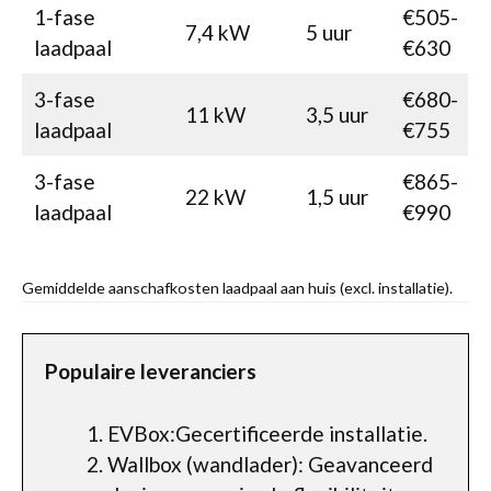
1-fase
€505-
7,4 kW
5 uur
laadpaal
€630
3-fase
€680-
11 kW
3,5 uur
laadpaal
€755
3-fase
€865-
22 kW
1,5 uur
laadpaal
€990
Gemiddelde aanschafkosten laadpaal aan huis (excl. installatie).
Populaire leveranciers
EVBox:Gecertificeerde installatie.
Wallbox (wandlader): Geavanceerd