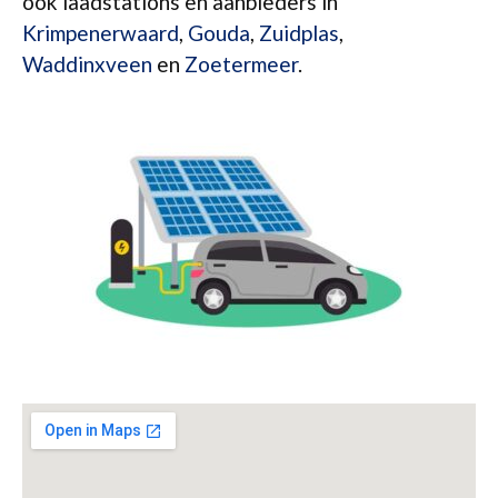
ook laadstations en aanbieders in
Krimpenerwaard
,
Gouda
,
Zuidplas
,
Waddinxveen
en
Zoetermeer
.