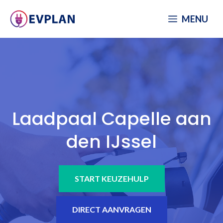
Spring
MENU
naar
inhoud
Laadpaal Capelle aan
den IJssel
START KEUZEHULP
DIRECT AANVRAGEN